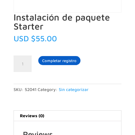
Instalación de paquete
Starter
USD $
55.00
Instalación
Completar registro
de
paquete
Starter
quantity
SKU:
52041
Category:
Sin categorizar
Reviews (0)
Reviews